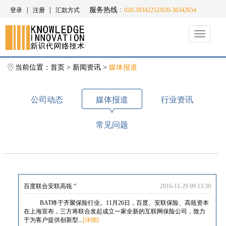
|
|
服务热线 :
登录
注册
汇款方式
020-38342252/020-38342654
Toggle
navigati
当前位置：
首页
>
新闻资讯
>
媒体报道
公司动态
媒体报道
行业资讯
常见问题
百度联合安联高瓴 “
2016-11-29 09:13:30
BAT终于齐聚保险行业。11月26日，百度、安联保险、高瓴资本
在上海宣布，三方将联合发起成立一家全新的互联网保险公司，致力
于为客户提供创新型...
[详细]