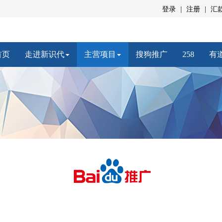
登录
|
注册
|
汇
(current)
首页
走进新识代
主营项目
搜狗推广
258
有